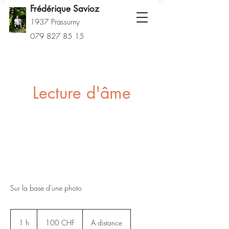
Frédérique Savioz
1937 Prassurny
079 827 85 15
Lecture d'âme
Sur la base d'une photo
100
francs
1 h
1
100 CHF
A distance
suisses